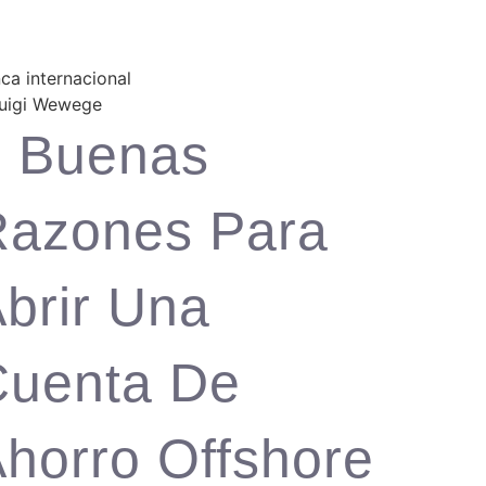
ca internacional
8 Buenas
Razones Para
brir Una
Cuenta De
horro Offshore