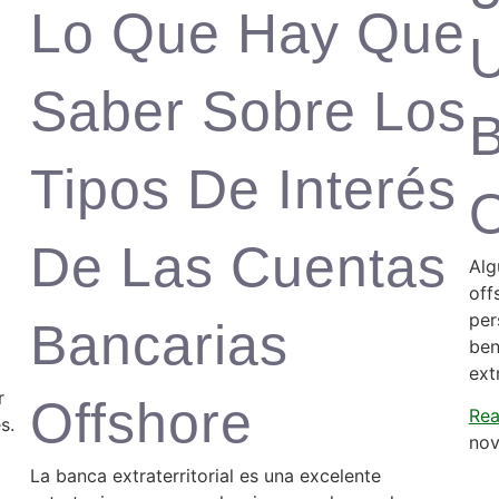
Lo Que Hay Que
Saber Sobre Los
B
Tipos De Interés
O
De Las Cuentas
Alg
off
per
Bancarias
ben
ext
r
Offshore
Rea
s.
nov
La banca extraterritorial es una excelente