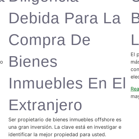
Debida Para La
B
Compra De
L
El 
Bienes
ho
más
con
ele
Inmuebles En El
Rea
may
Extranjero
Ser propietario de bienes inmuebles offshore es
una gran inversión. La clave está en investigar e
identificar la mejor propiedad para usted.