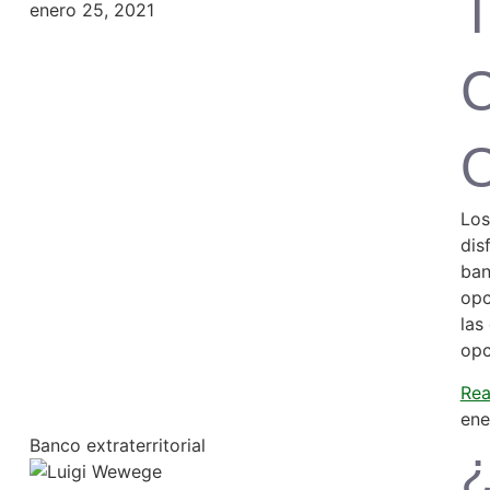
T
enero 25, 2021
C
O
Los
dis
ban
opc
las
opc
Rea
ene
Banco extraterritorial
¿