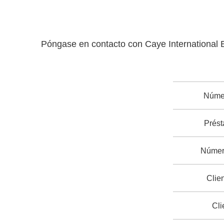
Póngase en contacto con Caye International Ba
Núme
Prés
Número
Clie
Cli