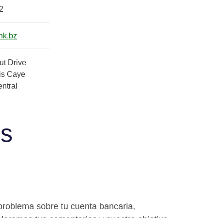
2
nk.bz
ut Drive
is Caye
ntral
os
problema sobre tu cuenta bancaria,