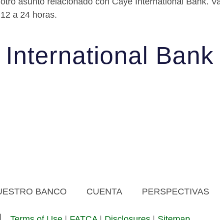
er otro asunto relacionado con Caye International Bank. 
 12 a 24 horas.
International Bank
UESTRO BANCO
CUENTA
PERSPECTIVAS
Terms of Use
|
FATCA
|
Disclosures
|
Sitemap