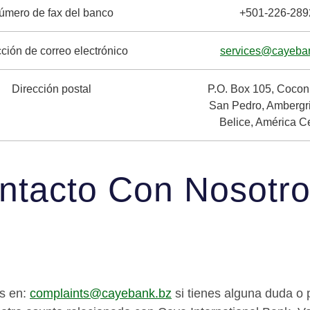
úmero de fax del banco
+501-226-289
ción de correo electrónico
services@cayeba
Dirección postal
P.O. Box 105, Cocon
San Pedro, Ambergr
Belice, América Ce
ntacto Con Nosotr
os en:
complaints@cayebank.bz
si tienes alguna duda o 