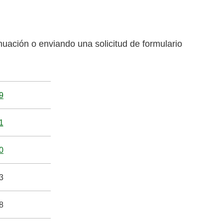
nuación o enviando una solicitud de formulario
9
1
0
3
8