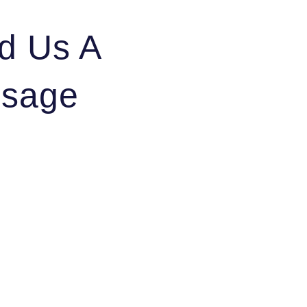
d Us A
sage