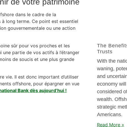
nir de votre patrimoine
ffshore dans le cadre de la
s à long terme. Ce point est essentiel
ention gouvernementale ou une action
oine sûr pour vos proches et les
The Benefit
Trusts
 une partie de vos actifs à l’étranger
 moins de soucis et une plus grande
With the nati
waning, poten
and uncertain
e vie. Il est donc important d’utiliser
ements offshore, pour épargner en vue
economy will
national Bank dès aujourd’hui !
considered of
wealth. Offs
strategic met
Americans.
Read More »