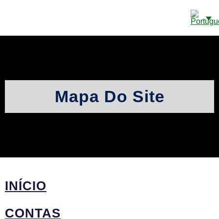
CONTAS BANCÁRIAS EM CAYE
SOBRE NÓS
DETALHES DE CONTATO
Mapa Do Site
INÍCIO
CONTAS