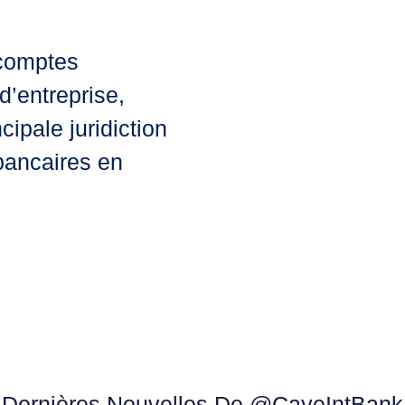
 comptes
d’entreprise,
cipale juridiction
 bancaires en
Dernières Nouvelles De @CayeIntBank