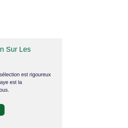
on Sur Les
élection est rigoureux
aye est la
vous.
S