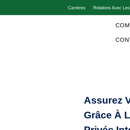
Carrières
Relations Avec Les
COM
CON
Assurez V
Grâce À 
Privée Int