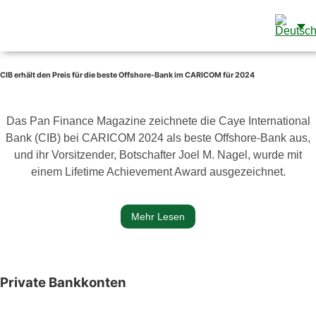
International Private Banking
Mit Einer Der Höchsten Liquiditätsquoten Aller Banken
Weltweit Können Sie Sich Sicher Fühlen, Wenn Sie Ihr Geld
Bei Der Caye International Bank Einzahlen.
CIB erhält den Preis für die beste Offshore-Bank im CARICOM für 2024
SCHLÜSSELVORTEILE
Das Pan Finance Magazine zeichnete die Caye International
Bank (CIB) bei CARICOM 2024 als beste Offshore-Bank aus,
und ihr Vorsitzender, Botschafter Joel M. Nagel, wurde mit
einem Lifetime Achievement Award ausgezeichnet.
Mehr Lesen
Private Bankkonten