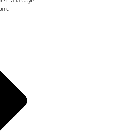
rise à la Caye
ank.