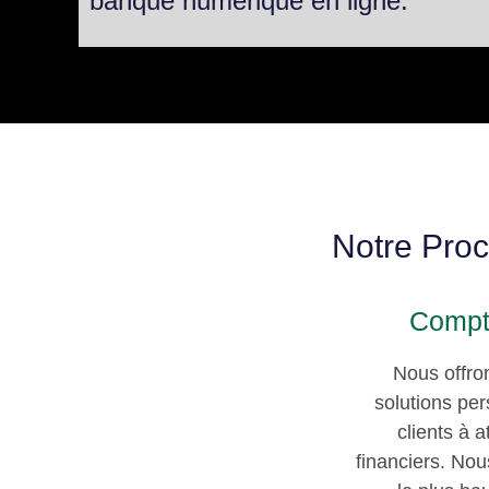
banque numérique en ligne.
Notre Pro
Compt
Nous offro
solutions per
clients à a
financiers. Nou