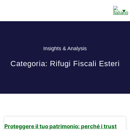
CONTI BANCARI CAYE
DETTAGLI DI CONTATTO
Insights & Analysis
Categoria: Rifugi Fiscali Esteri
Proteggere il tuo patrimonio: perché i trust