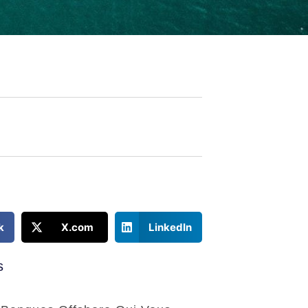
k
X.com
LinkedIn
s