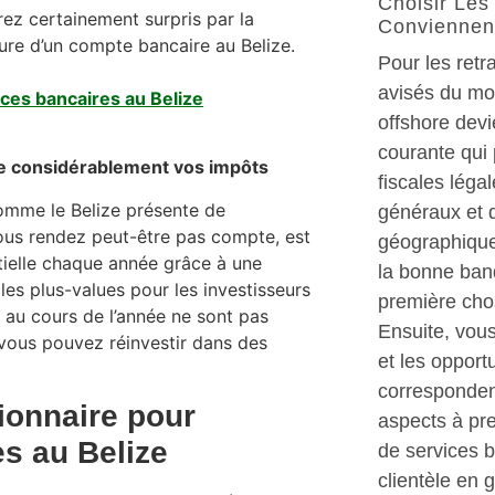
Choisir Les
ez certainement surpris par la
Conviennen
ture d’un compte bancaire au Belize.
Pour les retra
avisés du mon
ices bancaires au Belize
offshore devi
courante qui 
re considérablement vos impôts
fiscales léga
omme le Belize présente de
généraux et d
ous rendez peut-être pas compte, est
géographique 
ielle chaque année grâce à une
la bonne banq
les plus-values pour les investisseurs
première chos
z au cours de l’année ne sont pas
Ensuite, vous
vous pouvez réinvestir dans des
et les opport
correspondent
lionnaire pour
aspects à pre
es au Belize
de services b
clientèle en 