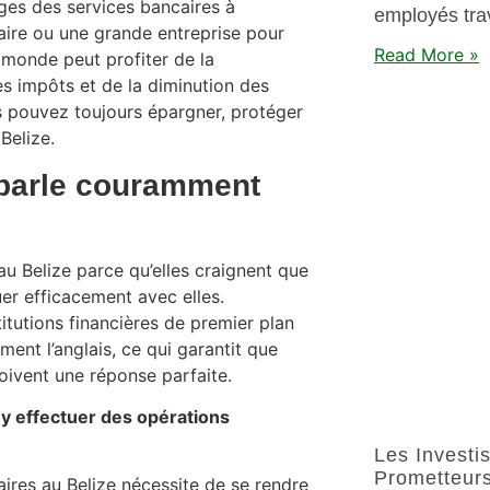
ges des services bancaires à
employés trav
onnaire ou une grande entreprise pour
Read More »
e monde peut profiter de la
es impôts et de la diminution des
us pouvez toujours épargner, protéger
Belize.
 parle couramment
u Belize parce qu’elles craignent que
er efficacement avec elles.
titutions financières de premier plan
nt l’anglais, ce qui garantit que
oivent une réponse parfaite.
r y effectuer des opérations
Les Investi
Prometteur
aires au Belize nécessite de se rendre