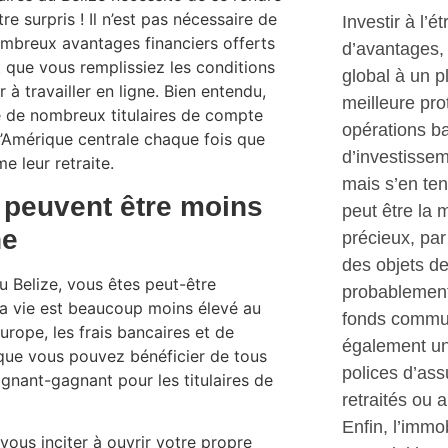
e surpris ! Il n’est pas nécessaire de
Investir à l’
nombreux avantages financiers offerts
d’avantages, 
t que vous remplissiez les conditions
global à un 
 travailler en ligne. Bien entendu,
meilleure pro
ue de nombreux titulaires de compte
opérations ba
’Amérique centrale chaque fois que
d’investisseme
e leur retraite.
mais s’en ten
 peuvent être moins
peut être la 
ne
précieux, pa
des objets de
u Belize, vous êtes peut-être
probablement
la vie est beaucoup moins élevé au
fonds commun
rope, les frais bancaires et de
également une
que vous pouvez bénéficier de tous
polices d’as
agnant-gagnant pour les titulaires de
retraités ou 
Enfin, l’immo
 vous inciter à ouvrir votre propre