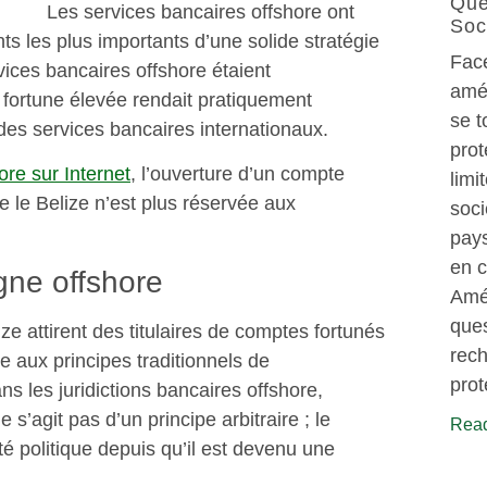
Que
Les services bancaires offshore ont
Soc
s les plus importants d’une solide stratégie
Face
vices bancaires offshore étaient
amé
 fortune élevée rendait pratiquement
se t
 des services bancaires internationaux.
prot
ore sur Internet
, l’ouverture d’un compte
limi
 le Belize n’est plus réservée aux
soci
pays
en c
gne offshore
Amé
ques
e attirent des titulaires de comptes fortunés
rech
 aux principes traditionnels de
prot
ans les juridictions bancaires offshore,
 s’agit pas d’un principe arbitraire ; le
Read
ité politique depuis qu’il est devenu une