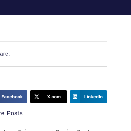
are:
Facebook
X.com
LinkedIn
e Posts