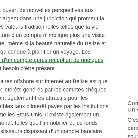
t ouvert de nouvelles perspectives aux
 argent dans une juridiction qui promeut la
es valeurs traditionnelles telles que la vie
erture d’un compte n’implique plus une visite
e, même si la beauté naturelle du Belize et
r quiconque à planifier un voyage. Les
e d’un compte après réception de quelques
it besoin d’être présent.
ires offshore sur Internet au Belize est que
aux intérêts générés par les comptes chèques
nt également très attractifs pour les
Com
ibles taux d’intérêt payés par les institutions
Un 
me les États-Unis. Il existe également un
C’es
nal, telles que l’immobilier et les fonds
dans
vestisseurs disposant d’un compte bancaire
souh