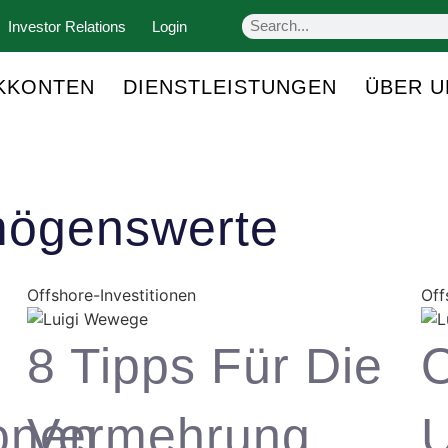
Investor Relations
Login
KKONTEN
DIENSTLEISTUNGEN
ÜBER U
mögenswerte
Offshore-Investitionen
Off
8 Tipps Für Die
O
ionen
Vermehrung
U