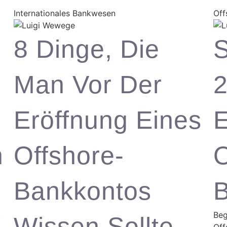
Internationales Bankwesen
Off
8 Dinge, Die
S
Man Vor Der
2
Eröffnung Eines
E
n
Offshore-
O
Bankkontos
B
.
Beg
Wissen Sollte
Off