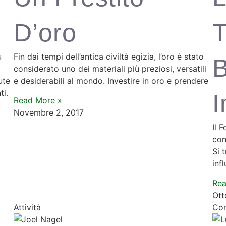
D’oro
T
ù
Fin dai tempi dell’antica civiltà egizia, l’oro è stato
B
considerato uno dei materiali più preziosi, versatili
ute
e desiderabili al mondo. Investire in oro e prendere
ti.
I
Read More »
Novembre 2, 2017
Il 
con
Si 
inf
Rea
Ott
Attività
Con