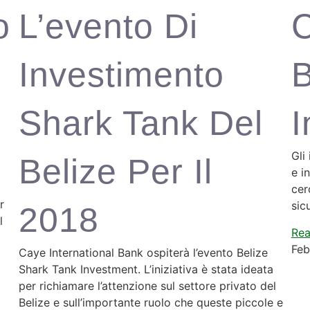
o
L’evento Di
C
Investimento
Shark Tank Del
I
Gli
Belize Per Il
e i
cer
r
sic
2018
l
Rea
Feb
Caye International Bank ospiterà l’evento Belize
Shark Tank Investment. L’iniziativa è stata ideata
per richiamare l’attenzione sul settore privato del
Belize e sull’importante ruolo che queste piccole e