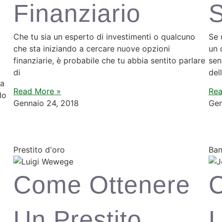
Finanziario
S
Che tu sia un esperto di investimenti o qualcuno
Se 
che sta iniziando a cercare nuove opzioni
un 
finanziarie, è probabile che tu abbia sentito parlare
sen
di
del
la
Read More »
Rea
do
Gennaio 24, 2018
Gen
Prestito d'oro
Ban
Come Ottenere
C
Un Prestito
L