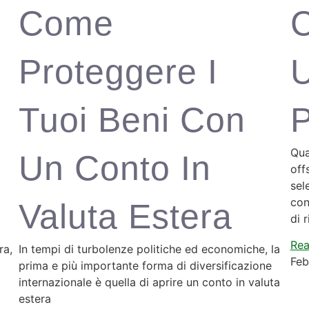
Come
Proteggere I
Tuoi Beni Con
P
Qua
Un Conto In
off
sel
con
Valuta Estera
di r
Rea
ra,
In tempi di turbolenze politiche ed economiche, la
Feb
prima e più importante forma di diversificazione
internazionale è quella di aprire un conto in valuta
estera