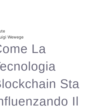
ute
Come La
ecnologia
lockchain Sta
nfluenzando Il