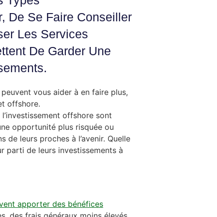
es Types
, De Se Faire Conseiller
iser Les Services
ttent De Garder Une
sements.
peuvent vous aider à en faire plus,
t offshore.
s l’investissement offshore sont
r une opportunité plus risquée ou
s de leurs proches à l’avenir. Quelle
eur parti de leurs investissements à
vent apporter des bénéfices
es, des frais généraux moins élevés