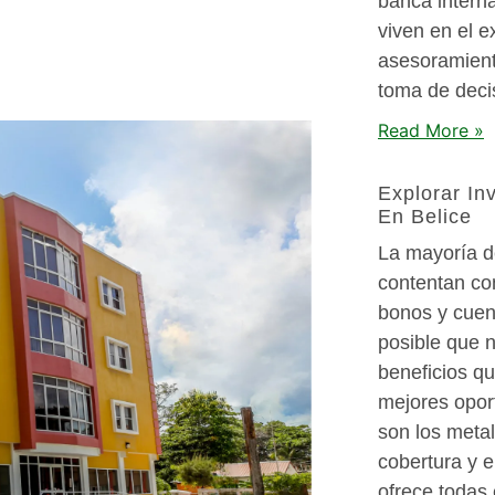
banca intern
viven en el e
asesoramient
toma de deci
Read More »
Explorar In
En Belice
La mayoría de
contentan co
bonos y cuen
posible que n
beneficios q
mejores oport
son los metal
cobertura y el
ofrece todas 