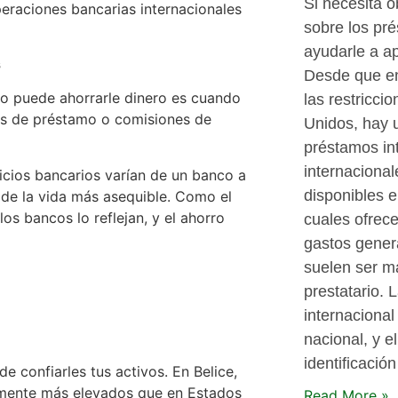
Si necesita 
peraciones bancarias internacionales
sobre los pr
ayudarle a a
s
Desde que en
o puede ahorrarle dinero es cuando
las restricci
es de préstamo o comisiones de
Unidos, hay u
préstamos in
internacionale
cios bancarios varían de un banco a
disponibles e
 de la vida más asequible. Como el
los bancos lo reflejan, y el ahorro
cuales ofrece
gastos gener
suelen ser má
prestatario.
internacional
nacional, y el
identificació
e confiarles tus activos. En Belice,
emente más elevados que en Estados
Read More »