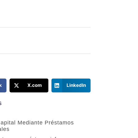
k
X.com
LinkedIn
s
apital Mediante Préstamos
ales