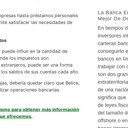
La Banca E
empresas hasta préstamos personales
Mejor De D
ite satisfacer las necesidades de
En tiempos de
inversores in
tos
carteras ban
conseguirlo 
 puede influir en la cantidad de
nde los impuestos son
bancos en lín
 extranjeros, puede ser una forma
trabajar con 
r los saldos de sus cuentas cada año.
son dos gran
extraterritori
as, debería quedar claro que Belice,
lizar operaciones bancarias
de una nació
significa que
de leyes fis
mismo para obtener más información
del tamaño de
que ofrecemos.
offshore o en