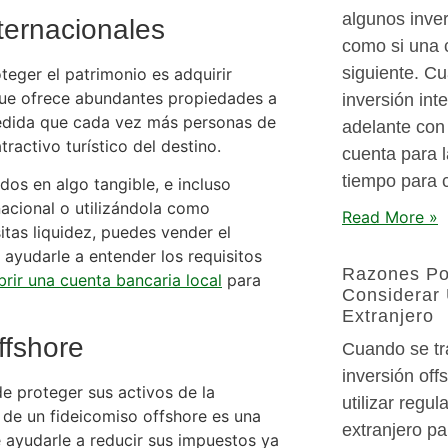
algunos inver
ternacionales
como si una 
siguiente. Cu
eger el patrimonio es adquirir
 que ofrece abundantes propiedades a
inversión int
edida que cada vez más personas de
adelante con 
tractivo turístico del destino.
cuenta para l
tiempo para c
dos en algo tangible, e incluso
nacional o utilizándola como
Read More »
itas liquidez, puedes vender el
yudarle a entender los requisitos
Razones Po
brir una cuenta bancaria local
para
Considerar
Extranjero
ffshore
Cuando se tra
inversión off
e proteger sus activos de la
utilizar regu
a de un fideicomiso offshore es una
extranjero pa
 ayudarle a reducir sus impuestos ya