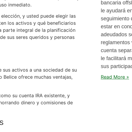
bancaria off
uso inmediato.
le ayudará en
elección, y usted puede elegir las
seguimiento d
en los activos y qué beneficiarios
estar en cond
parte integral de la planificación
adeudados so
de sus seres queridos y personas
reglamentos 
cuenta separa
le facilitará
sus participa
e sus activos a una sociedad de su
Read More »
o Belice ofrece muchas ventajas,
como su cuenta IRA existente, y
ahorrando dinero y comisiones de
as