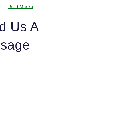
Read More »
d Us A
sage