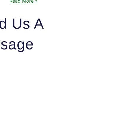
Read More »
d Us A
sage