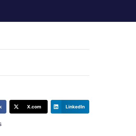
k
X.com
LinkedIn
s