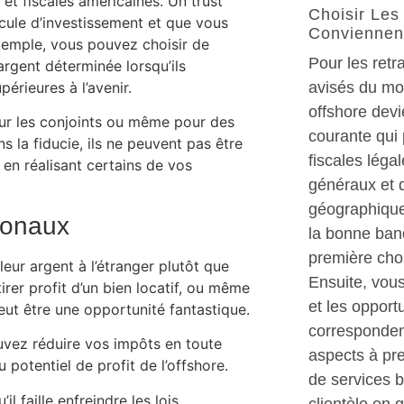
 et fiscales américaines. Un trust
Choisir Les
icule d’investissement et que vous
Conviennen
exemple, vous pouvez choisir de
Pour les retra
argent déterminée lorsqu’ils
périeures à l’avenir.
avisés du mon
offshore devi
our les conjoints ou même pour des
courante qui 
s la fiducie, ils ne peuvent pas être
fiscales léga
 en réalisant certains de vos
généraux et d
géographique 
tionaux
la bonne banq
première chos
leur argent à l’étranger plutôt que
Ensuite, vous
rer profit d’un bien locatif, ou même
et les opport
peut être une opportunité fantastique.
correspondent
uvez réduire vos impôts en toute
aspects à pre
u potentiel de profit de l’offshore.
de services b
l faille enfreindre les lois