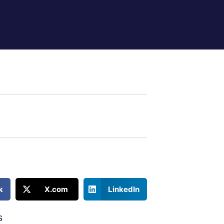
k
X.com
LinkedIn
s