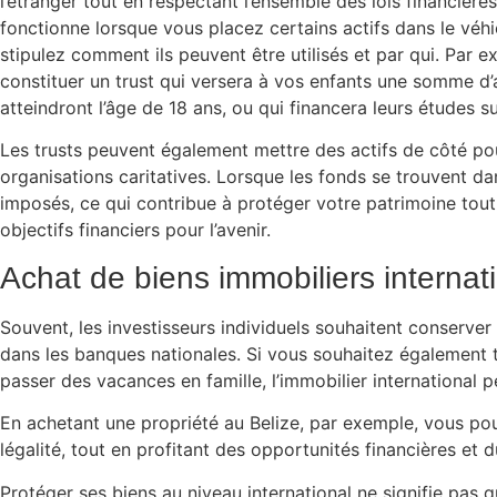
l’étranger tout en respectant l’ensemble des lois financières
fonctionne lorsque vous placez certains actifs dans le véh
stipulez comment ils peuvent être utilisés et par qui. Par 
constituer un trust qui versera à vos enfants une somme d’
atteindront l’âge de 18 ans, ou qui financera leurs études su
Les trusts peuvent également mettre des actifs de côté p
organisations caritatives. Lorsque les fonds se trouvent dan
imposés, ce qui contribue à protéger votre patrimoine tout
objectifs financiers pour l’avenir.
Achat de biens immobiliers interna
Souvent, les investisseurs individuels souhaitent conserver 
dans les banques nationales. Si vous souhaitez également ti
passer des vacances en famille, l’immobilier international 
En achetant une propriété au Belize, par exemple, vous po
légalité, tout en profitant des opportunités financières et d
Protéger ses biens au niveau international ne signifie pas qu’i