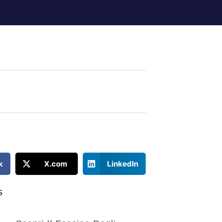
k
X.com
LinkedIn
s