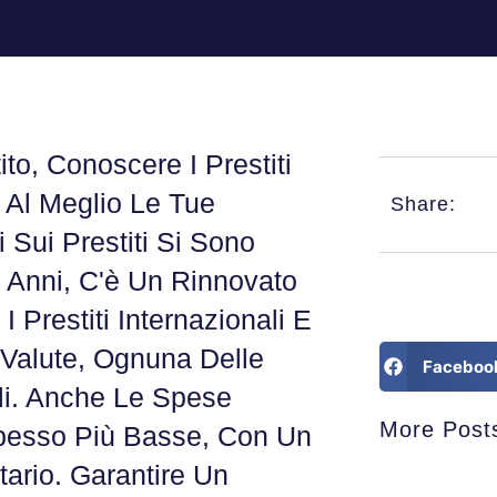
to, Conoscere I Prestiti
e Al Meglio Le Tue
Share:
 Sui Prestiti Si Sono
mi Anni, C'è Un Rinnovato
 I Prestiti Internazionali E
 Valute, Ognuna Delle
Faceboo
ili. Anche Le Spese
More Post
pesso Più Basse, Con Un
ario. Garantire Un