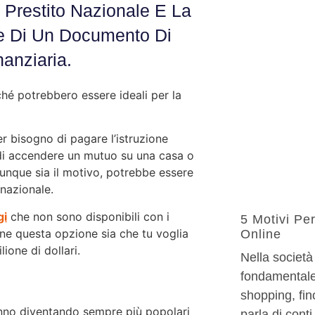
n Prestito Nazionale E La
e Di Un Documento Di
nanziaria.
rché potrebbero essere ideali per la
er bisogno di pagare l’istruzione
, di accendere un mutuo su una casa o
lunque sia il motivo, potrebbe essere
rnazionale.
gi
che non sono disponibili con i
5 Motivi Pe
one questa opzione sia che tu voglia
Online
ione di dollari.
Nella società
fondamentale 
shopping, fi
stanno diventando sempre più popolari
parla di conti