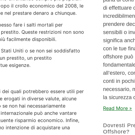
. Dopo il crollo economico del 2008, le
di effettuare
ute nel prestare denaro a chiunque.
incredibilmen
prendere deci
esso fare i salti mortali per
prestito. Queste restrizioni non sono
sensibili o i
più facilmente disponibili.
significa anc
con le tue fi
 Stati Uniti o se non sei soddisfatto
offshore può
un prestito, un prestito
fondamentale
 tue esigenze.
all’estero, co
conti in poch
necessario, 
 dei quali potrebbero essere utili per
la sicurezza 
re erogati in diverse valute, alcune
tto se non hai necessariamente
Read More »
o internazionale può anche vantare
uente risparmio economico. Infine,
Dovresti Pr
nno intenzione di acquistare una
Offshore?