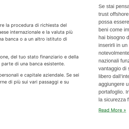
Se stai pensa
trust offshore
possa essere
re la procedura di richiesta del
beni come imm
aese internazionale e la valuta più
hai bisogno d
a banca o a un altro istituto di
inserirli in u
notevolmente 
one, del tuo stato finanziario e della
nazionali funz
a parte di una banca esistente.
vantaggio di 
 personali e capitale aziendale. Se sei
libero dall’i
ne di più sui vari passaggi e su
aggiungere un
portafoglio. I
la sicurezza f
Read More »