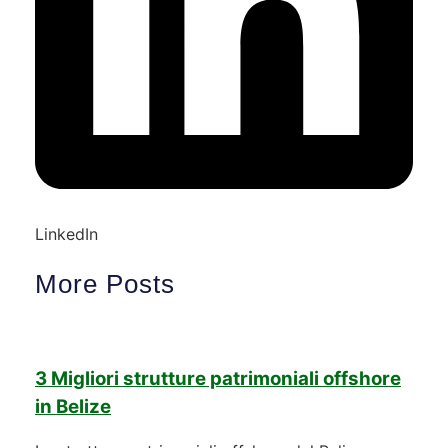
LinkedIn
More Posts
3 Migliori strutture patrimoniali offshore
in Belize