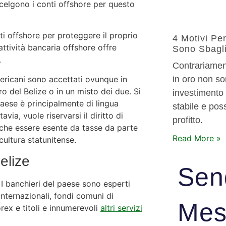
 scelgono i conti offshore per questo
nti offshore per proteggere il proprio
4 Motivi Pe
attività bancaria offshore offre
Sono Sbagli
.
Contrariament
mericani sono accettati ovunque in
in oro non so
ro del Belize o in un misto dei due. Si
investimento 
paese è principalmente di lingua
stabile e pos
avia, vuole riservarsi il diritto di
profitto.
nche essere esente da tasse da parte
Read More »
 cultura statunitense.
elize
Sen
I banchieri del paese sono esperti
internazionali, fondi comuni di
Mes
orex e titoli e innumerevoli
altri servizi