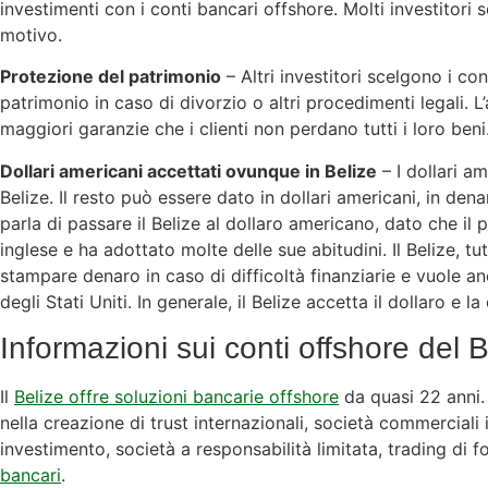
investimenti con i conti bancari offshore. Molti investitori
motivo.
Protezione del patrimonio
– Altri investitori scelgono i co
patrimonio in caso di divorzio o altri procedimenti legali. L’
maggiori garanzie che i clienti non perdano tutti i loro beni
Dollari americani accettati ovunque in Belize
– I dollari a
Belize. Il resto può essere dato in dollari americani, in dena
parla di passare il Belize al dollaro americano, dato che il 
inglese e ha adottato molte delle sue abitudini. Il Belize, tutt
stampare denaro in caso di difficoltà finanziarie e vuole a
degli Stati Uniti. In generale, il Belize accetta il dollaro e la
Informazioni sui conti offshore del B
Il
Belize offre soluzioni bancarie offshore
da quasi 22 anni. 
nella creazione di trust internazionali, società commerciali 
investimento, società a responsabilità limitata, trading di f
bancari
.