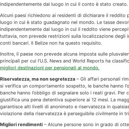
indipendentemente dal luogo in cui il conto è stato creato.
Alcuni paesi richiedono ai residenti di dichiarare il reddit
luogo in cui è stato guadagnato nel mondo. Le tasse devo
indipendentemente dal luogo in cui il reddito viene percepi
tuttavia, non prevede restrizioni sulla localizzazione degli 
conti bancari. Il Belize non ha questo requisito.
Inoltre, il paese non prevede alcuna imposta sulle plusvale
principali per cui l’U.S. News and World Reports ha classifi
migliori destinazioni per pensionati al mondo.
Riservatezza, ma non segretezza
– Gli affari personali ri
si verifica un comportamento sospetto, le banche hanno l’o
banche hanno l’obbligo di segnalare solo i reati gravi. Per 
giustifica una pena detentiva superiore ai 12 mesi. La magg
garantisce alti livelli di anonimato e riservatezza in qualsia
violazione della riservatezza è perseguibile civilmente in tr
Migliori rendimenti
– Alcune persone sono in grado di otten