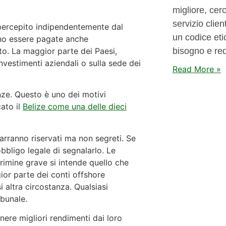
migliore, cerc
servizio clien
o percepito indipendentemente dal
un codice etic
no essere pagate anche
to. La maggior parte dei Paesi,
bisogno e requ
investimenti aziendali o sulla sede dei
Read More »
nze. Questo è uno dei motivi
cato il
Belize come una delle dieci
marranno riservati ma non segreti. Se
bbligo legale di segnalarlo. Le
crimine grave si intende quello che
ior parte dei conti offshore
si altra circostanza. Qualsiasi
ibunale.
ere migliori rendimenti dai loro