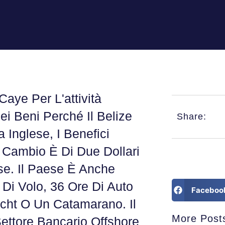
Caye Per L'attività
i Beni Perché Il Belize
Share:
Inglese, I Benefici
i Cambio È Di Due Dollari
se. Il Paese È Anche
Di Volo, 36 Ore Di Auto
Faceboo
ht O Un Catamarano. Il
More Post
ettore Bancario Offshore