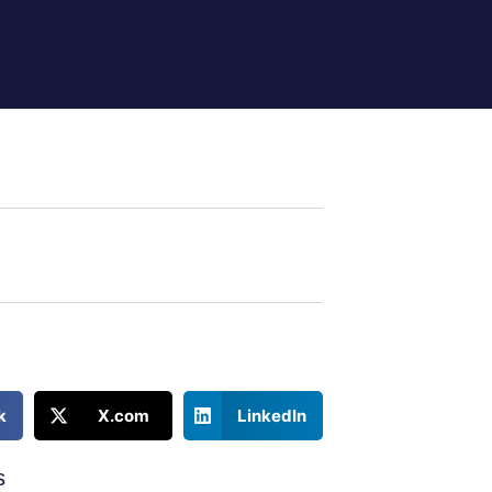
k
X.com
LinkedIn
s