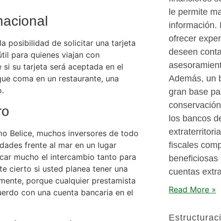
le permite ma
rnacional
información.
ofrecer exper
a posibilidad de solicitar una tarjeta
deseen contar
til para quienes viajan con
asesoramient
si su tarjeta será aceptada en el
que coma en un restaurante, una
Además, un b
o.
gran base par
conservación 
ro
los bancos de
extraterritor
mo Belice, muchos inversores de todo
fiscales com
dades frente al mar en un lugar
icar mucho el intercambio tanto para
beneficiosas 
 cierto si usted planea tener una
cuentas extra
mente, porque cualquier prestamista
Read More »
uerdo con una cuenta bancaria en el
Estructurac