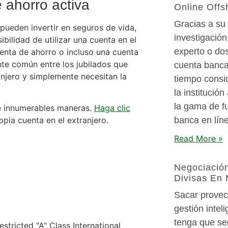
 ahorro activa
Online Offs
Gracias a su
pueden invertir en seguros de vida,
investigación
bilidad de utilizar una cuenta en el
experto o do
uenta de ahorro o incluso una cuenta
nte común entre los jubilados que
cuenta bancar
njero y simplemente necesitan la
tiempo consid
la institució
la gama de fu
de innumerables maneras.
Haga clic
pia cuenta en el extranjero.
banca en líne
Read More »
Negociación
Divisas En
Sacar provec
gestión intel
tenga que seg
stricted "A" Class International