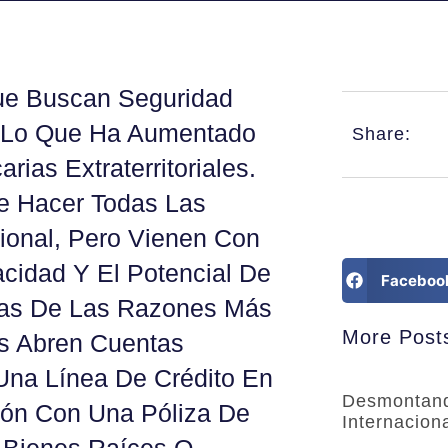
ue Buscan Seguridad
or Lo Que Ha Aumentado
Share:
as Extraterritoriales.
e Hacer Todas Las
onal, Pero Vienen Con
acidad Y El Potencial De
Faceboo
nas De Las Razones Más
More Post
s Abren Cuentas
 Una Línea De Crédito En
Desmontand
ción Con Una Póliza De
Internacion