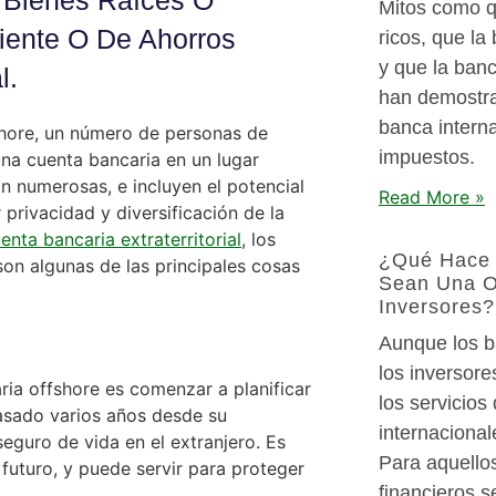
n Bienes Raíces O
Mitos como q
iente O De Ahorros
ricos, que la
y que la banc
l.
han demostra
banca intern
fshore, un número de personas de
impuestos.
una cuenta bancaria en un lugar
n numerosas, e incluyen el potencial
Read More »
rivacidad y diversificación de la
enta bancaria extraterritorial
, los
¿Qué Hace 
son algunas de las principales cosas
Sean Una Op
Inversores?
Aunque los b
los inversore
ria offshore es comenzar a planificar
los servicios
pasado varios años desde su
internaciona
eguro de vida en el extranjero. Es
Para aquello
 futuro, y puede servir para proteger
financieros s