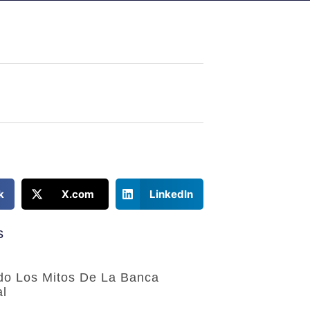
k
X.com
LinkedIn
s
o Los Mitos De La Banca
al