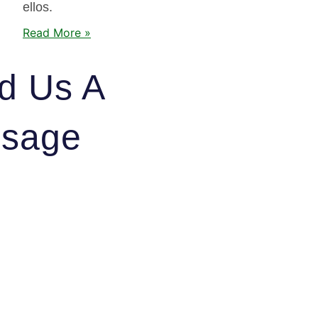
ellos.
Read More »
d Us A
sage