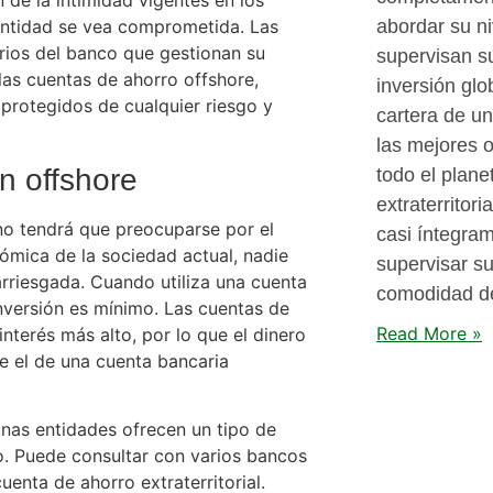
 de la intimidad vigentes en los
abordar su ni
dentidad se vea comprometida. Las
rios del banco que gestionan su
supervisan s
las cuentas de ahorro offshore,
inversión glo
 protegidos de cualquier riesgo y
cartera de un
las mejores 
n offshore
todo el planet
extraterritori
, no tendrá que preocuparse por el
casi íntegram
ómica de la sociedad actual, nadie
supervisar su
arriesgada. Cuando utiliza una cuenta
comodidad de
 inversión es mínimo. Las cuentas de
Read More »
nterés más alto, por lo que el dinero
e el de una cuenta bancaria
unas entidades ofrecen un tipo de
zo. Puede consultar con varios bancos
uenta de ahorro extraterritorial.