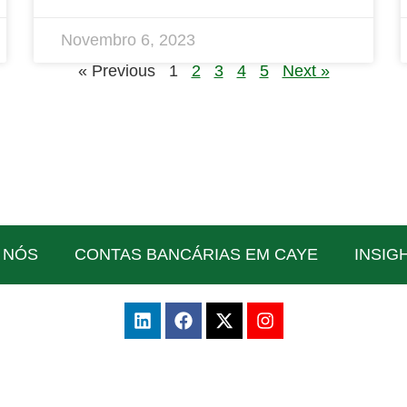
Novembro 6, 2023
« Previous
1
2
3
4
5
Next »
 NÓS
CONTAS BANCÁRIAS EM CAYE
INSIG