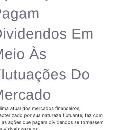
Pagam
ividendos Em
eio Às
lutuações Do
Mercado
lima atual dos mercados financeiros,
acterizado por sua natureza flutuante, fez com
 as ações que pagam dividendos se tornassem
s visíveis para os