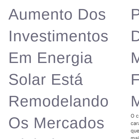
Aumento Dos
Investimentos
D
Em Energia
M
Solar Está
F
Remodelando
O c
Os Mercados
car
que
mai