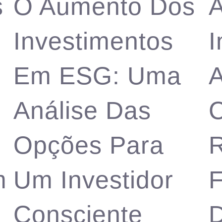
s
O Aumento Dos
A
Investimentos
I
Em ESG: Uma
A
Análise Das
C
Opções Para
R
m
Um Investidor
F
Consciente
D