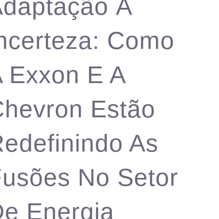
daptação À
ncerteza: Como
 Exxon E A
hevron Estão
edefinindo As
usões No Setor
e Energia