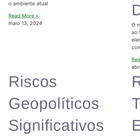
o ambiente atual
D
Read More »
maio 13, 2024
O m
ao 
ele
com
Rea
abr
Riscos
Geopolíticos
Significativos
E