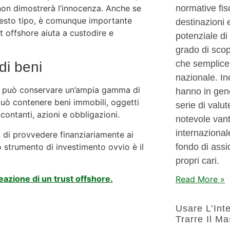
on dimostrerà l’innocenza. Anche se
normative fis
questo tipo, è comunque importante
destinazioni 
st offshore aiuta a custodire e
potenziale di
grado di scop
che semplicem
di beni
nazionale. Ino
che può conservare un’ampia gamma di
hanno in gen
può contenere beni immobili, oggetti
serie di valu
 contanti, azioni e obbligazioni.
notevole vant
internazional
i, di provvedere finanziariamente ai
no strumento di investimento ovvio è il
fondo di assic
propri cari.
eazione di un trust offshore.
Read More »
Usare L’Int
Trarre Il M