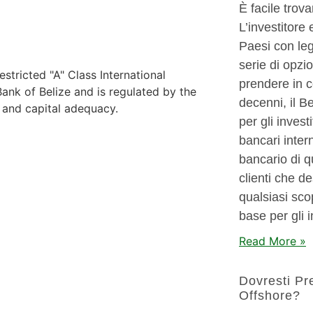
È facile trov
L’investitore 
Paesi con leg
serie di opzi
stricted "A" Class International
prendere in c
nk of Belize and is regulated by the
decenni, il B
y and capital adequacy.
per gli invest
bancari intern
bancario di q
clienti che d
qualsiasi sco
base per gli 
Read More »
Dovresti Pr
Offshore?