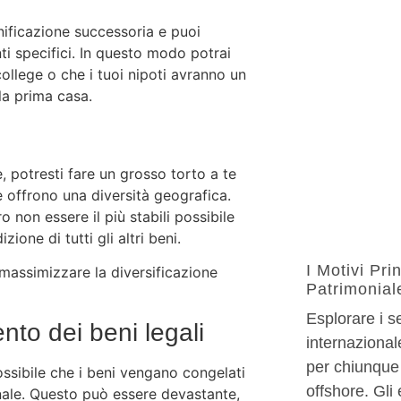
nificazione successoria e puoi
i specifici. In questo modo potrai
 college o che i tuoi nipoti avranno un
la prima casa.
 potresti fare un grosso torto a te
e offrono una diversità geografica.
 non essere il più stabili possibile
ione di tutti gli altri beni.
I Motivi Pri
massimizzare la diversificazione
Patrimonial
Esplorare i s
nto dei beni legali
internazional
per chiunque 
ossibile che i beni vengano congelati
offshore. Gli
enale. Questo può essere devastante,