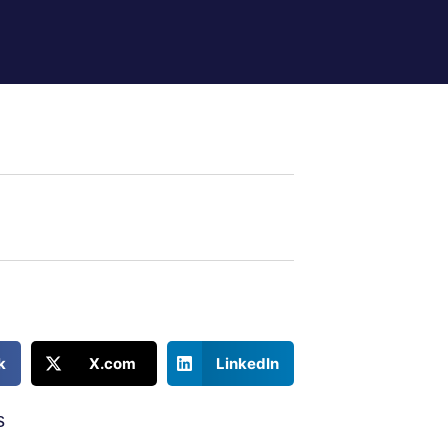
k
X.com
LinkedIn
s