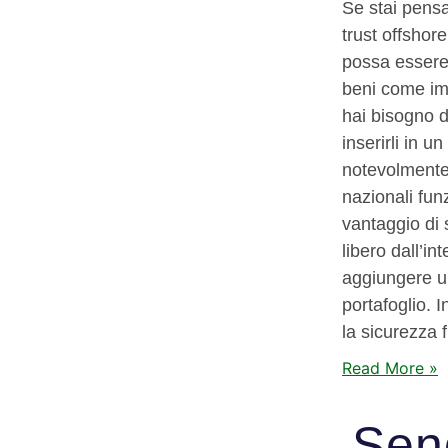
Se stai pensa
trust offshore
possa essere
beni come imm
hai bisogno d
inserirli in u
notevolmente 
nazionali funz
vantaggio di 
libero dall’i
aggiungere un
portafoglio. I
la sicurezza f
Read More »
Sen