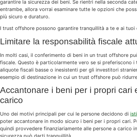
garantire la sicurezza dei beni. Se rientri nella seconda ca
entrambe, allora vorrai esaminare tutte le opzioni che poss
più sicuro e duraturo.
I trust offshore possono garantire tranquillità a te e ai tuoi 
Limitare la responsabilità fiscale att
In molti casi, il conferimento di beni in un trust offshore pu
fiscale. Questo è particolarmente vero se si preferiscono i t
aliquote fiscali basse o inesistenti per gli investitori stranie
esempio di destinazione in cui un trust offshore può ridurre 
Accantonare i beni per i propri cari
carico
Uno dei motivi principali per cui le persone decidono di
ist
poter accantonare in modo sicuro i beni per i propri cari. P
quindi provvedere finanziariamente alle persone a carico i
sicurezza può darti tranquillità.