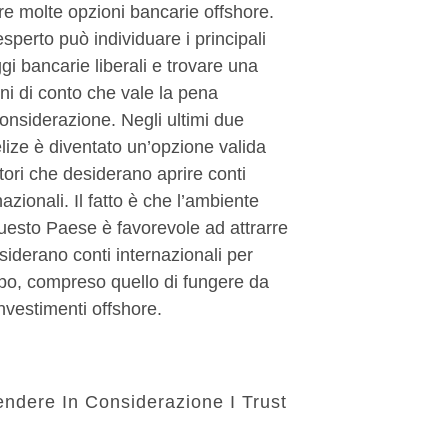
are molte opzioni bancarie offshore.
esperto può individuare i principali
gi bancarie liberali e trovare una
oni di conto che vale la pena
onsiderazione. Negli ultimi due
elize è diventato un’opzione valida
itori che desiderano aprire conti
azionali. Il fatto è che l’ambiente
uesto Paese è favorevole ad attrarre
esiderano conti internazionali per
po, compreso quello di fungere da
investimenti offshore.
endere In Considerazione I Trust