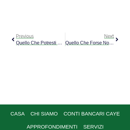
Previous
Next
Quello Che Potresti Non Sapere Su Come Ottenere Un Finanziamento In America Latina
Quello Che Forse Non Sai Su Come Ottenere Un Finanziamento In America Latina
CASA
CHI SIAMO
CONTI BANCARI CAYE
APPROFONDIMENTI
SERVIZI