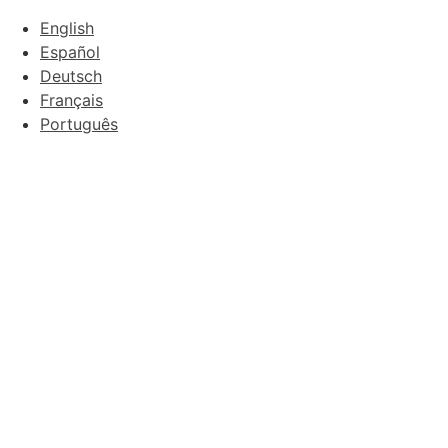
English
Español
Deutsch
Français
Português