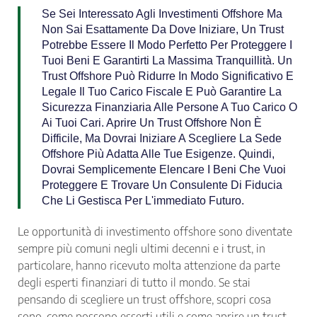
Se Sei Interessato Agli Investimenti Offshore Ma
Non Sai Esattamente Da Dove Iniziare, Un Trust
Potrebbe Essere Il Modo Perfetto Per Proteggere I
Tuoi Beni E Garantirti La Massima Tranquillità. Un
Trust Offshore Può Ridurre In Modo Significativo E
Legale Il Tuo Carico Fiscale E Può Garantire La
Sicurezza Finanziaria Alle Persone A Tuo Carico O
Ai Tuoi Cari. Aprire Un Trust Offshore Non È
Difficile, Ma Dovrai Iniziare A Scegliere La Sede
Offshore Più Adatta Alle Tue Esigenze. Quindi,
Dovrai Semplicemente Elencare I Beni Che Vuoi
Proteggere E Trovare Un Consulente Di Fiducia
Che Li Gestisca Per L'immediato Futuro.
Le opportunità di investimento offshore sono diventate
sempre più comuni negli ultimi decenni e i trust, in
particolare, hanno ricevuto molta attenzione da parte
degli esperti finanziari di tutto il mondo. Se stai
pensando di scegliere un trust offshore, scopri cosa
sono, come possono esserti utili e come aprire un trust