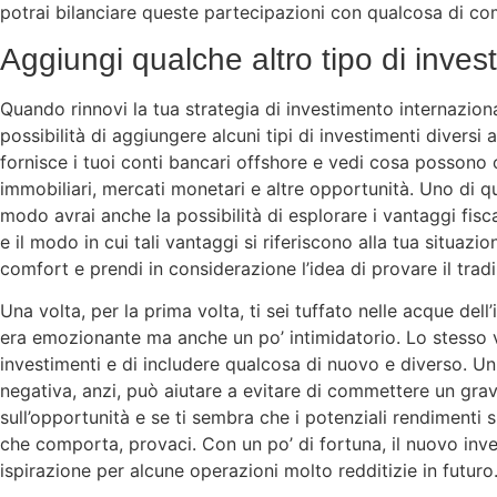
potrai bilanciare queste partecipazioni con qualcosa di c
Aggiungi qualche altro tipo di inves
Quando rinnovi la tua strategia di investimento internaziona
possibilità di aggiungere alcuni tipi di investimenti diversi a
fornisce i tuoi conti bancari offshore e vedi cosa possono of
immobiliari, mercati monetari e altre opportunità. Uno di que
modo avrai anche la possibilità di esplorare i vantaggi fiscal
e il modo in cui tali vantaggi si riferiscono alla tua situazio
comfort e prendi in considerazione l’idea di provare il tradi
Una volta, per la prima volta, ti sei tuffato nelle acque dell
era emozionante ma anche un po’ intimidatorio. Lo stesso v
investimenti e di includere qualcosa di nuovo e diverso. Un
negativa, anzi, può aiutare a evitare di commettere un gra
sull’opportunità e se ti sembra che i potenziali rendimenti sia
che comporta, provaci. Con un po’ di fortuna, il nuovo in
ispirazione per alcune operazioni molto redditizie in futuro