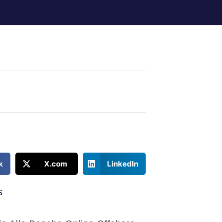
k
X.com
LinkedIn
s