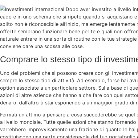
Dopo aver investito a livello in
cadere in uno schema che si ripete quando si acquistano e s
solito non è riconoscibile all’inizio, ma emerge lentamente 
offerte sembrano funzionare bene per te e quali non offron
naturale entrare in una sorta di routine con le tue strategi
conviene dare una scossa alle cose.
Comprare lo stesso tipo di investim
Uno dei problemi che si possono creare con gli investimenti
sempre lo stesso tipo di attività. Ad esempio, forse hai a
option associate a un particolare settore. Sulla base di q
azioni di altre aziende che hanno a che fare con quel setto
denaro, dall’altro ti stai esponendo a un maggior grado di r
Fermati un attimo a pensare a cosa succederebbe se quel p
a livello mondiale. Tutte quelle azioni che stanno fornendo 
varrebbero improvvisamente una frazione di quanto le hai 
costituiscono una parte considerevole del tuo portafoglio di