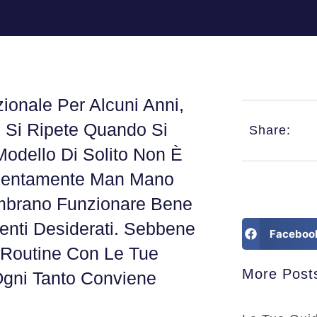
zionale Per Alcuni Anni,
 Si Ripete Quando Si
Share:
 Modello Di Solito Non È
e Lentamente Man Mano
embrano Funzionare Bene
enti Desiderati. Sebbene
Faceboo
i Routine Con Le Tue
More Post
 Ogni Tanto Conviene