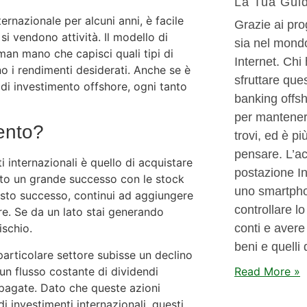
La Tua Guid
ternazionale per alcuni anni, è facile
Grazie ai pro
i vendono attività. Il modello di
sia nel mondo
man mano che capisci quali tipi di
Internet. Chi
o i rendimenti desiderati. Anche se è
sfruttare ques
e di investimento offshore, ogni tanto
banking offsh
per mantenere
ento?
trovi, ed è p
pensare. L’ac
 internazionali è quello di acquistare
postazione In
vuto un grande successo con le stock
uno smartpho
uesto successo, continui ad aggiungere
controllare lo
re. Se da un lato stai generando
conti e avere 
ischio.
beni e quelli 
articolare settore subisse un declino
un flusso costante di dividendi
Read More »
pagate. Dato che queste azioni
 investimenti internazionali, questi