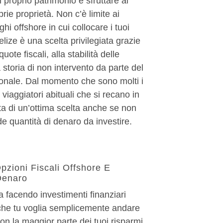
il proprio patrimonio e sfruttare al
rie proprietà. Non c’è limite ai
ghi offshore in cui collocare i tuoi
elize è una scelta privilegiata grazie
uote fiscali, alla stabilità delle
 storia di non intervento da parte del
onale. Dal momento che sono molti i
 viaggiatori abituali che si recano in
atta di un’ottima scelta anche se non
e quantità di denaro da investire.
Opzioni Fiscali Offshore E
Denaro
ia facendo investimenti finanziari
 che tu voglia semplicemente andare
on la maggior parte dei tuoi risparmi