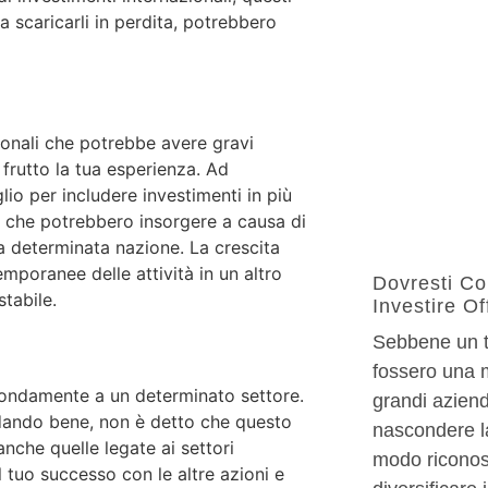
a scaricarli in perdita, potrebbero
zionali che potrebbe avere gravi
frutto la tua esperienza. Ad
lio per includere investimenti in più
i che potrebbero insorgere a causa di
a determinata nazione. La crescita
emporanee delle attività in un altro
Dovresti Co
tabile.
Investire Of
Sebbene un t
fossero una m
fondamente a un determinato settore.
grandi aziend
ndando bene, non è detto che questo
nascondere l
anche quelle legate ai settori
modo riconosc
l tuo successo con le altre azioni e