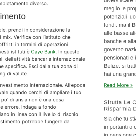
diversificare 
ompletamente diverso.
meglio le prop
timento
potenziali luo
fondi, ma il B
le, prendi in considerazione la
alle basse aliq
l mix. Verifica con l’istituto che
banche e alla
frirti in termini di operazioni
governo nazi
sti istituti è
Caye Bank
. In questo
pensionati e i
i dell’attività bancaria internazionale
Belize, si tr
ne specifica. Esci dalla tua zona di
ng di valute.
hai una grand
Read More »
’investimento internazionale. All’epoca
ale quando cerchi di ampliare i tuoi
 po’ di ansia non è una cosa
Sfrutta Le 
ve errore. Indaga a fondo
Risparmia 
no in linea con il livello di rischio
Sia che tu st
vestimento potrebbe fungere da
importanti o
.
in pensione c