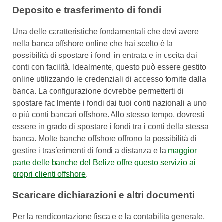
Deposito e trasferimento di fondi
Una delle caratteristiche fondamentali che devi avere
nella banca offshore online che hai scelto è la
possibilità di spostare i fondi in entrata e in uscita dai
conti con facilità. Idealmente, questo può essere gestito
online utilizzando le credenziali di accesso fornite dalla
banca. La configurazione dovrebbe permetterti di
spostare facilmente i fondi dai tuoi conti nazionali a uno
o più conti bancari offshore. Allo stesso tempo, dovresti
essere in grado di spostare i fondi tra i conti della stessa
banca. Molte banche offshore offrono la possibilità di
gestire i trasferimenti di fondi a distanza e la
maggior
parte delle banche del Belize offre questo servizio ai
propri clienti offshore
.
Scaricare dichiarazioni e altri documenti
Per la rendicontazione fiscale e la contabilità generale,