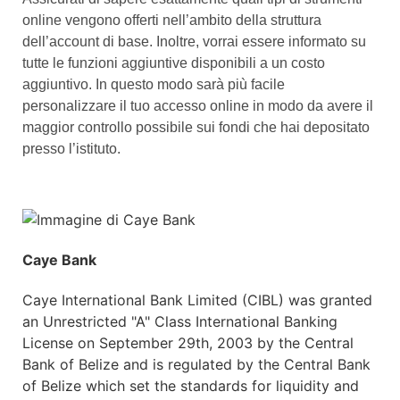
online vengono offerti nell’ambito della struttura
dell’account di base. Inoltre, vorrai essere informato su
tutte le funzioni aggiuntive disponibili a un costo
aggiuntivo. In questo modo sarà più facile
personalizzare il tuo accesso online in modo da avere il
maggior controllo possibile sui fondi che hai depositato
presso l’istituto.
Caye Bank
Caye International Bank Limited (CIBL) was granted
an Unrestricted "A" Class International Banking
License on September 29th, 2003 by the Central
Bank of Belize and is regulated by the Central Bank
of Belize which set the standards for liquidity and