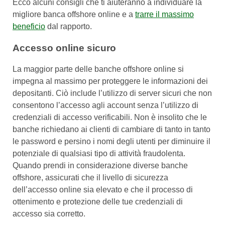
Ecco alcuni consigli che ti aiuteranno a individuare la
migliore banca offshore online e a
trarre il massimo
beneficio
dal rapporto.
Accesso online sicuro
La maggior parte delle banche offshore online si
impegna al massimo per proteggere le informazioni dei
depositanti. Ciò include l’utilizzo di server sicuri che non
consentono l’accesso agli account senza l’utilizzo di
credenziali di accesso verificabili. Non è insolito che le
banche richiedano ai clienti di cambiare di tanto in tanto
le password e persino i nomi degli utenti per diminuire il
potenziale di qualsiasi tipo di attività fraudolenta.
Quando prendi in considerazione diverse banche
offshore, assicurati che il livello di sicurezza
dell’accesso online sia elevato e che il processo di
ottenimento e protezione delle tue credenziali di
accesso sia corretto.