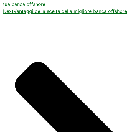
tua banca offshore
Next
Vantaggi della scelta della migliore banca offshore