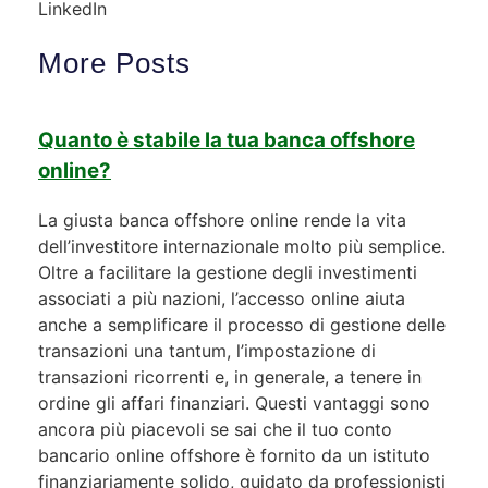
LinkedIn
More Posts
Quanto è stabile la tua banca offshore
online?
La giusta banca offshore online rende la vita
dell’investitore internazionale molto più semplice.
Oltre a facilitare la gestione degli investimenti
associati a più nazioni, l’accesso online aiuta
anche a semplificare il processo di gestione delle
transazioni una tantum, l’impostazione di
transazioni ricorrenti e, in generale, a tenere in
ordine gli affari finanziari. Questi vantaggi sono
ancora più piacevoli se sai che il tuo conto
bancario online offshore è fornito da un istituto
finanziariamente solido, guidato da professionisti