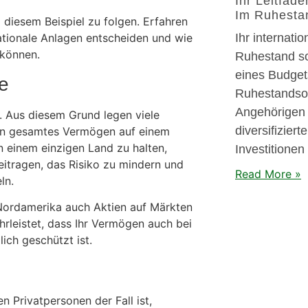
Ihr Leitfade
Im Ruhesta
 diesem Beispiel zu folgen. Erfahren
Ihr internatio
ationale Anlagen entscheiden und wie
 können.
Ruhestand sol
eines Budget
e
Ruhestandsor
Angehörigen 
. Aus diesem Grund legen viele
diversifiziert
ein gesamtes Vermögen auf einem
n einem einzigen Land zu halten,
Investitionen
itragen, das Risiko zu mindern und
Read More »
ln.
Nordamerika auch Aktien auf Märkten
rleistet, dass Ihr Vermögen auch bei
ich geschützt ist.
n Privatpersonen der Fall ist,