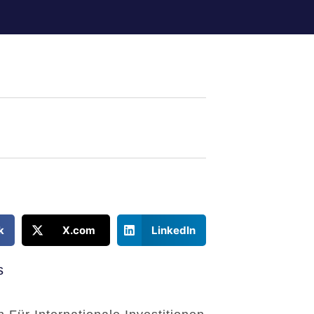
k
X.com
LinkedIn
s