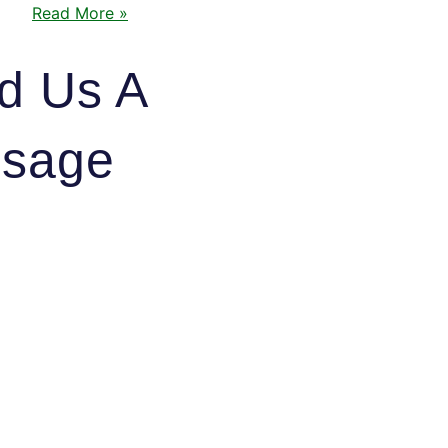
Read More »
d Us A
sage