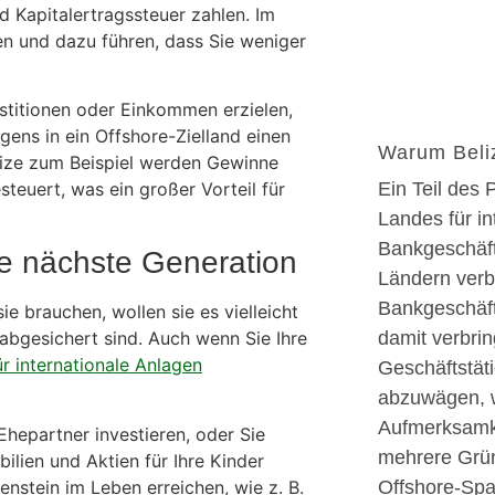
 Kapitalertragssteuer zahlen. Im
en und dazu führen, dass Sie weniger
estitionen oder Einkommen erzielen,
ens in ein Offshore-Zielland einen
Warum Beli
elize zum Beispiel werden Gewinne
esteuert, was ein großer Vorteil für
Ein Teil des 
Landes für in
Bankgeschäft
die nächste Generation
Ländern verb
Bankgeschäft
e brauchen, wollen sie es vielleicht
damit verbrin
abgesichert sind. Auch wenn Sie Ihre
ür internationale Anlagen
Geschäftstät
abzuwägen, w
Aufmerksamkei
Ehepartner investieren, oder Sie
mehrere Grün
ilien und Aktien für Ihre Kinder
enstein im Leben erreichen, wie z. B.
Offshore-Spar