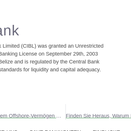
ank
k Limited (CIBL) was granted an Unrestricted
l Banking License on September 29th, 2003
Belize and is regulated by the Central Bank
standards for liquidity and capital adequacy.
Genießen Sie Den Einfachen Zugang Zu Ihrem Offshore-Vermögen Mit Der Caye Bank