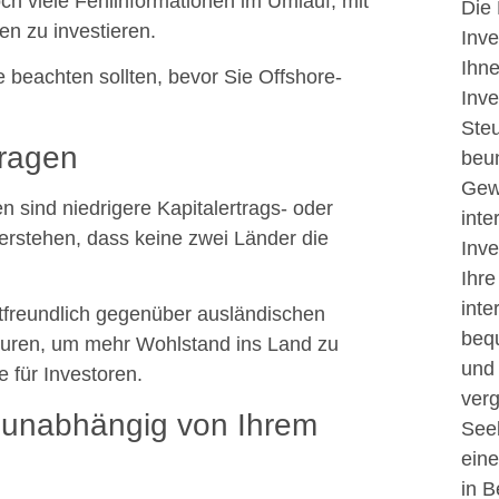
ch viele Fehlinformationen im Umlauf, mit
Die 
en zu investieren.
Inve
Ihne
e beachten sollten, bevor Sie Offshore-
Inve
Steu
fragen
beun
Gew
n sind niedrigere Kapitalertrags- oder
inte
erstehen, dass keine zwei Länder die
Inve
Ihre
inte
stfreundlich gegenüber ausländischen
beq
kturen, um mehr Wohlstand ins Land zu
und
 für Investoren.
verg
d unabhängig von Ihrem
Seel
eine
in B