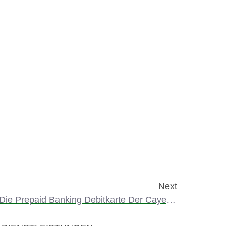
Next
Finden Sie Heraus, Warum Die Prepaid Banking Debitkarte Der Caye Bank So Vorteilhaft Ist