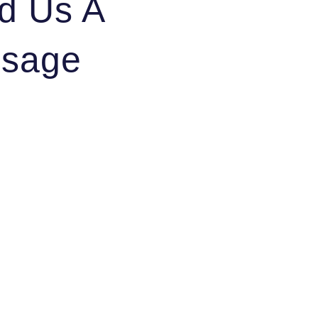
d Us A
sage