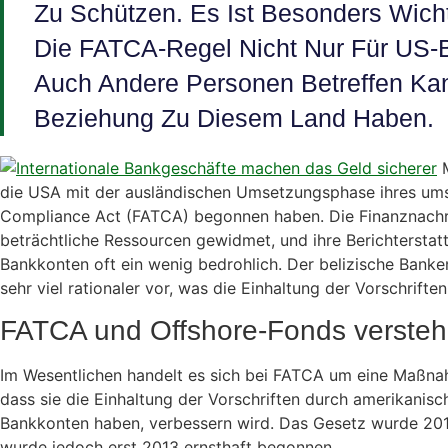
Zu Schützen. Es Ist Besonders Wich
Die FATCA-Regel Nicht Nur Für US-B
Auch Andere Personen Betreffen Kan
Beziehung Zu Diesem Land Haben.
M
die USA mit der ausländischen Umsetzungsphase ihres ums
Compliance Act (FATCA) begonnen haben. Die Finanznach
beträchtliche Ressourcen gewidmet, und ihre Berichterstat
Bankkonten oft ein wenig bedrohlich. Der belizische Banke
sehr viel rationaler vor, was die Einhaltung der Vorschrifte
FATCA und Offshore-Fonds verste
Im Wesentlichen handelt es sich bei FATCA um eine Maßnah
dass sie die Einhaltung der Vorschriften durch amerikanisch
Bankkonten haben, verbessern wird. Das Gesetz wurde 20
wurde jedoch erst 2013 ernsthaft begonnen.