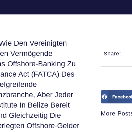
 Wie Den Vereinigten
ssen Vermögende
Share:
as Offshore-Banking Zu
iance Act (FATCA) Des
efgreifende
nzbranche, Aber Jeder
Faceboo
itute In Belize Bereit
More Post
nd Gleichzeitig Die
erlegten Offshore-Gelder