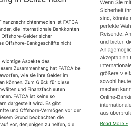
Wenn Sie mit
Sicherheit Ih
sind, könnte 
 Finanznachrichtenmedien ist FATCA
perfekte Wah
nder, die internationale Bankkonten
Reisende, An
re Offshore-Gelder sicher
und bieten di
s Offshore-Bankgeschäfts nicht
Anlagemöglic
akzeptablen 
 wichtige Aspekte des
Internationa
n diesem Zusammenhang hat FATCA bei
größere Vielf
worfen, wie sie ihre Gelder im
sowohl heute 
ten können. Zum Glück für diese
machen kann
Anwälten und Finanzfachleuten
önnen. FATCA ist keine so
Online-Banki
n dargestellt wird. Es gibt
internationa
nfte und Offshore-Vermögen vor der
aus überprüf
diesem Grund beobachten die
Read More »
rauf vor, denjenigen zu helfen, die