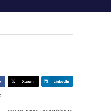
k
X.com
LinkedIn
s