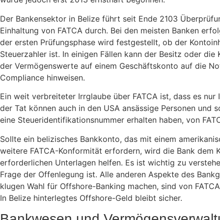
Der Bankensektor in Belize führt seit Ende 2103 Überprüf
Einhaltung von FATCA durch. Bei den meisten Banken erfolg
der ersten Prüfungsphase wird festgestellt, ob der Kontoin
Steuerzahler ist. In einigen Fällen kann der Besitz oder di
der Vermögenswerte auf einem Geschäftskonto auf die No
Compliance hinweisen.
Ein weit verbreiteter Irrglaube über FATCA ist, dass es nur 
der Tat können auch in den USA ansässige Personen und so
eine Steueridentifikationsnummer erhalten haben, von FATC
Sollte ein belizisches Bankkonto, das mit einem amerikanis
weitere FATCA-Konformität erfordern, wird die Bank dem K
erforderlichen Unterlagen helfen. Es ist wichtig zu verste
Frage der Offenlegung ist. Alle anderen Aspekte des Bankge
klugen Wahl für Offshore-Banking machen, sind von FATCA 
In Belize hinterlegtes Offshore-Geld bleibt sicher.
Bankwesen und Vermögensverwaltu