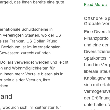
argeld, das Ihnen bereits eine gute
Read More »
Offshore-Sp
Globale Vor
ernationale Schuldscheine in
Eine Diversif
 Vereinigten Staaten, wo der US-
Finanzportfo
eizer Franken, US-Dollar, Pfund
und eine der 
 Beziehung ist im internationalen
Diversifizier
n Gewässern zurechtzufinden.
Sparkontos i
S-Dollars verwendet werden und leicht
Land im Verg
ngen und Wohnmöglichkeiten für
liberale Steu
Ihnen mehr Vorteile bieten als in
Kapitalgewinn
 sein als der Versuch, Ihre
sich mit erfa
eben.
Vermögensver
land
der Eröffnun
unterhalten. 
, wodurch sich Ihr Zeitfenster für