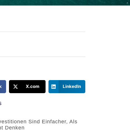
k
X.com
LinkedIn
s
vestitionen Sind Einfacher, Als
cht Denken