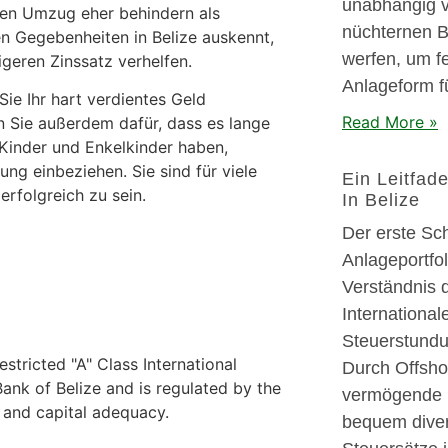
unabhängig vo
ren Umzug eher behindern als
nüchternen B
len Gegebenheiten in Belize auskennt,
werfen, um fe
geren Zinssatz verhelfen.
Anlageform fü
Sie Ihr hart verdientes Geld
Read More »
n Sie außerdem dafür, dass es lange
 Kinder und Enkelkinder haben,
ung einbeziehen. Sie sind für viele
Ein Leitfad
rfolgreich zu sein.
In Belize
Der erste Sc
Anlageportfol
Verständnis 
International
Steuerstundun
stricted "A" Class International
Durch Offsho
nk of Belize and is regulated by the
vermögende 
y and capital adequacy.
bequem divers