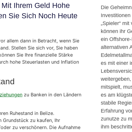
 Mit Ihrem Geld Hohe
Die Geheimni
en Sie Sich Noch Heute
Investitionen
„Spieler“ mit
können ihr G
ein Offshore-
or allem dann in Betracht, wenn Sie
alternativen
nd. Stellen Sie sich vor, Sie haben
können Sie Ihre finanzielle Stärke
Edelmetallma
urch hohe Steuerlasten und Inflation
es mit einer 
Lebensversic
weitergeben,
tand
mitspielt, mu
ziehungen
zu Banken in den Ländern
es am klügst
stabile Regi
Erfahrung vo
Ihren Ruhestand in Belize.
zunutze zu m
 Grundstück zu kaufen, Ihr
ihm beschrit
/oder zu verschönern. Die Aufnahme