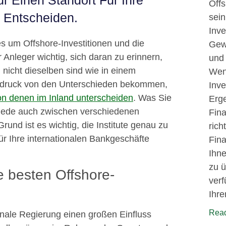
r Einen Standort Für Ihre
Offs
e Entscheiden.
sein
Inve
 um Offshore-Investitionen und die
Gewi
r Anleger wichtig, sich daran zu erinnern,
und 
 nicht dieselben sind wie in einem
Wenn
indruck von den Unterschieden bekommen,
Inve
von denen im Inland unterscheiden
. Was Sie
Erge
schiede auch zwischen verschiedenen
Fin
und ist es wichtig, die Institute genau zu
rich
für Ihre internationalen Bankgeschäfte
Fina
Ihne
zu ü
ie besten Offshore-
verf
Ihr
Read
onale Regierung einen großen Einfluss