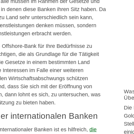
ie alle müssen im Rahmen der Gesetze und
n, in denen diese Banken ihren Sitz haben. Da
u Land sehr unterschiedlich sein kann,
dienstleistungen denken müssen, sondern
nstleistungen erbracht werden.
 Offshore-Bank für Ihre Bedürfnisse zu
htigen, die als Grundlage für die Tätigkeit
 die Gesetze in einem bestimmten Land
 Interessen im Falle einer weiteren
alen Wirtschaftsabschwungs schützen
, dass Sie sich mit der Eröffnung von
Was
n, dann lohnt es sich, zu untersuchen, was
Übe
ützung zu bieten haben.
Die 
er internationalen Banken
Gol
Stel
ernationaler Banken ist es hilfreich,
die
eini