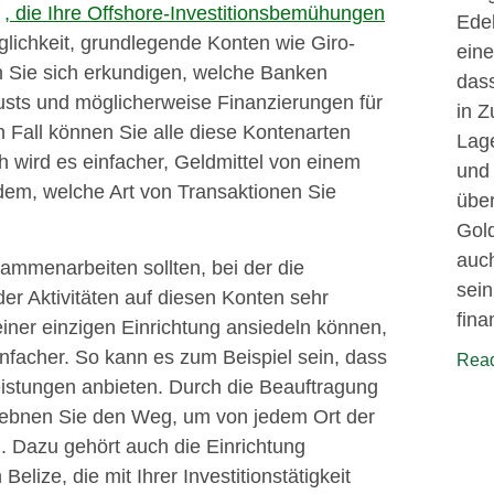
n
, die Ihre Offshore-Investitionsbemühungen
Ede
glichkeit, grundlegende Konten wie Giro-
eine
n Sie sich erkundigen, welche Banken
dass
usts und möglicherweise Finanzierungen für
in Z
 Fall können Sie alle diese Kontenarten
Lage
h wird es einfacher, Geldmittel von einem
und 
dem, welche Art von Transaktionen Sie
über
Gold
auch
ammenarbeiten sollten, bei der die
sein
r Aktivitäten auf diesen Konten sehr
fina
iner einzigen Einrichtung ansiedeln können,
nfacher. So kann es zum Beispiel sein, dass
Read
eistungen anbieten. Durch die Beauftragung
 ebnen Sie den Weg, um von jedem Ort der
. Dazu gehört auch die Einrichtung
lize, die mit Ihrer Investitionstätigkeit