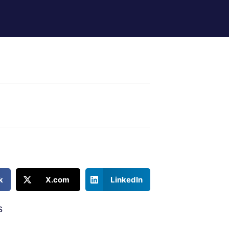
k
X.com
LinkedIn
s