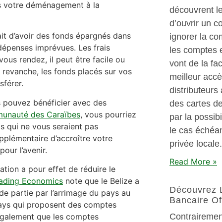
rès votre déménagement à la
découvrent l
d’ouvrir un c
it d’avoir des fonds épargnés dans
ignorer la co
dépenses imprévues. Les frais
les comptes 
ous rendez, il peut être facile ou
vont de la fac
 revanche, les fonds placés sur vos
meilleur acc
sférer.
distributeurs
s pouvez bénéficier avec des
des cartes de
unauté des Caraïbes
, vous pourriez
par la possibi
s qui ne vous seraient pas
le cas échéan
plémentaire d’accroître votre
privée locale.
pour l’avenir.
Read More »
flation a pour effet de réduire le
ading Economics
note que le Belize a
Découvrez 
nde partie par l’arrimage du pays au
Bancaire Of
pays qui proposent des comptes
Contrairement
 également que les comptes