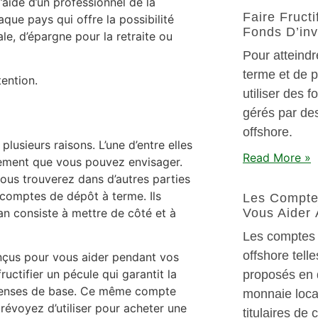
’aide d’un professionnel de la
Faire Fruct
que pays qui offre la possibilité
Fonds D’inv
ale, d’épargne pour la retraite ou
Pour atteindr
terme et de p
tention.
utiliser des 
gérés par de
offshore.
plusieurs raisons. L’une d’entre elles
Read More »
sement que vous pouvez envisager.
ous trouverez dans d’autres parties
 comptes de dépôt à terme. Ils
Les Compte
an consiste à mettre de côté et à
Vous Aider 
Les comptes b
offshore tell
nçus pour vous aider pendant vos
ructifier un pécule qui garantit la
proposés en 
dépenses de base. Ce même compte
monnaie local
révoyez d’utiliser pour acheter une
titulaires de