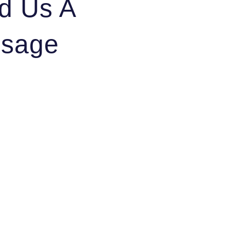
d Us A
sage