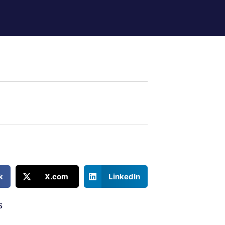
k
X.com
LinkedIn
s