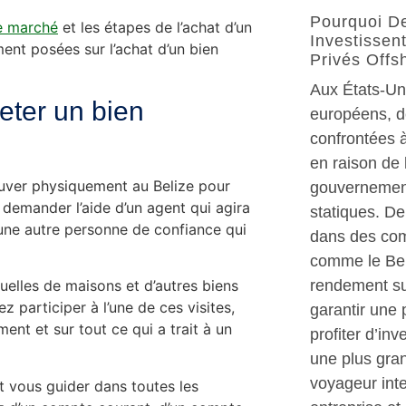
Pourquoi D
le marché
et les étapes de l’achat d’un
Investisse
ent posées sur l’achat d’un bien
Privés Offs
Aux États-Un
heter un bien
européens, 
confrontées à
en raison de
rouver physiquement au Belize pour
gouvernement
de demander l’aide d’un agent qui agira
statiques. D
une autre personne de confiance qui
dans des com
comme le Beli
rendement su
tuelles de maisons et d’autres biens
 participer à l’une de ces visites,
garantir une 
nt et sur tout ce qui a trait à un
profiter d’in
une plus gra
voyageur int
t vous guider dans toutes les