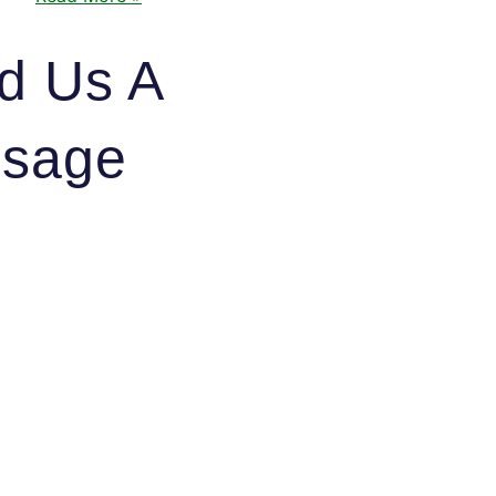
d Us A
sage