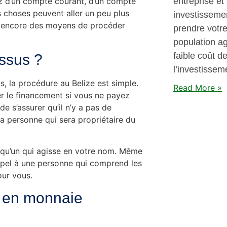
ez d’un compte courant, d’un compte
entreprise et
es choses peuvent aller un peu plus
investisseme
te encore des moyens de procéder
prendre votre
population a
faible coût d
essus ?
l’investissem
s, la procédure au Belize est simple.
Read More »
mer le financement si vous ne payez
de s’assurer qu’il n’y a pas de
la personne qui sera propriétaire du
quelqu’un qui agisse en votre nom. Même
 appel à une personne qui comprend les
our vous.
en en monnaie