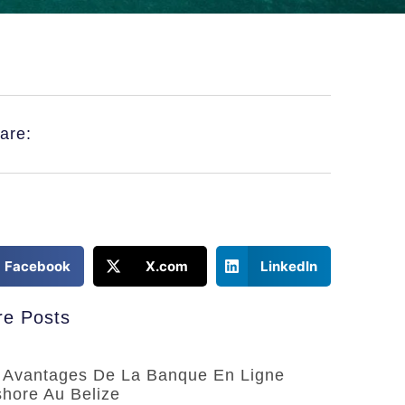
are:
Facebook
X.com
LinkedIn
e Posts
 Avantages De La Banque En Ligne
shore Au Belize