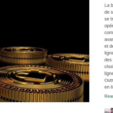
La b
de s
se t
opér
comm
avan
et d
lign
des 
choi
lign
Outr
en l
Read