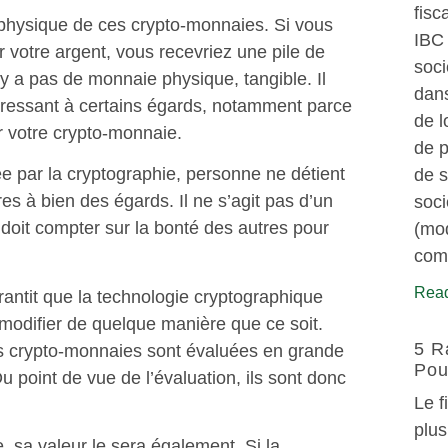
fisc
n physique de ces crypto-monnaies. Si vous
IBC 
 votre argent, vous recevriez une pile de
soci
n’y a pas de monnaie physique, tangible. Il
dans
téressant à certains égards, notamment parce
de l
 votre crypto-monnaie.
de p
 par la cryptographie, personne ne détient
de s
es à bien des égards. Il ne s’agit pas d’un
soci
doit compter sur la bonté des autres pour
(mod
comm
Read
rantit que la technologie cryptographique
modifier de quelque manière que ce soit.
5 R
es crypto-monnaies sont évaluées en grande
Pou
Du point de vue de l’évaluation, ils sont donc
Le f
plus
 sa valeur le sera également. Si la