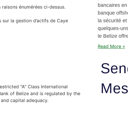
bancaires en
es raisons énumérées ci-dessus.
banque offsho
s sur la gestion d’actifs de Caye
la sécurité e
quelques-uns 
le Belize off
Read More »
Sen
Mes
stricted "A" Class International
nk of Belize and is regulated by the
y and capital adequacy.