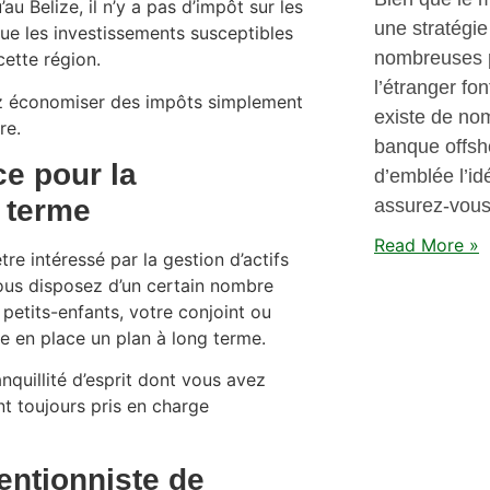
u Belize, il n’y a pas d’impôt sur les
une stratégie
que les investissements susceptibles
nombreuses p
ette région.
l’étranger fon
vez économiser des impôts simplement
existe de no
re.
banque offsho
ce pour la
d’emblée l’id
g terme
assurez-vous 
Read More »
re intéressé par la gestion d’actifs
 vous disposez d’un certain nombre
petits-enfants, votre conjoint ou
re en place un plan à long terme.
nquillité d’esprit dont vous avez
t toujours pris en charge
entionniste de