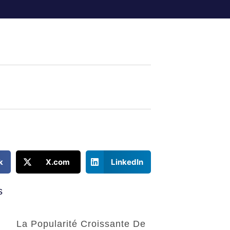
k
X.com
LinkedIn
s
La Popularité Croissante De