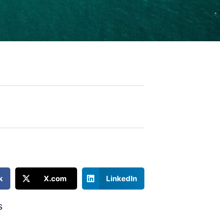
k
X.com
LinkedIn
s