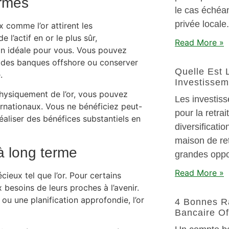
ormes
le cas échéan
privée locale.
 comme l’or attirent les
 l’actif en or le plus sûr,
Read More »
tion idéale pour vous. Vous pouvez
s des banques offshore ou conserver
Quelle Est 
.
Investissem
hysiquement de l’or, vous pouvez
Les investis
ernationaux. Vous ne bénéficiez peut-
pour la retrait
éaliser des bénéfices substantiels en
diversificatio
maison de ret
 à long terme
grandes oppo
Read More »
cieux tel que l’or. Pour certains
x besoins de leurs proches à l’avenir.
ou une planification approfondie, l’or
4 Bonnes R
Bancaire Of