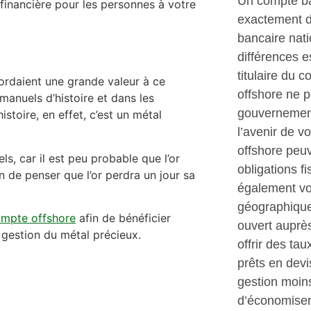
Un compte ba
té financière pour les personnes à votre
exactement 
bancaire nati
différences e
titulaire du 
cordaient une grande valeur à ce
offshore ne p
 manuels d’histoire et dans les
gouvernement
stoire, en effet, c’est un métal
l’avenir de v
offshore peuv
ls, car il est peu probable que l’or
obligations 
on de penser que l’or perdra un jour sa
également vou
géographique
ompte offshore
afin de bénéficier
ouvert auprè
 gestion du métal précieux.
offrir des tau
prêts en devi
gestion moin
d’économiser 