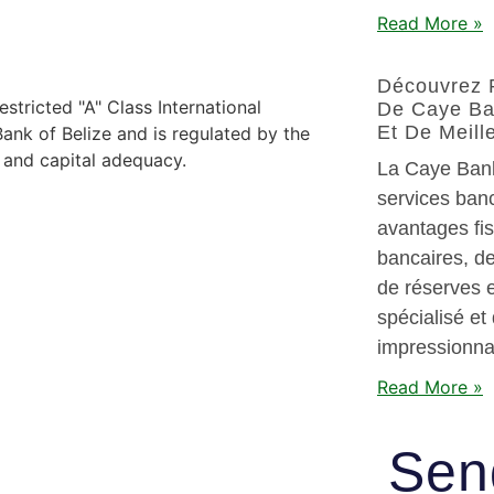
Read More »
Découvrez 
stricted "A" Class International
De Caye Ba
Et De Meil
nk of Belize and is regulated by the
y and capital adequacy.
La Caye Bank
services banc
avantages fis
bancaires, d
de réserves e
spécialisé et 
impressionna
Read More »
Sen