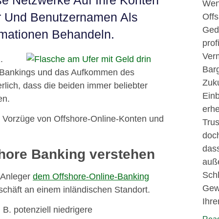
e Netzwerke Auf Ihre Konten
Wenn
er Und Benutzernamen Als
Offs
Ged
rmationen Behandeln.
prof
Ver
.
Barg
-Bankings und das Aufkommen des
Zuku
rlich, dass die beiden immer beliebter
Einb
en.
erhe
ie Vorzüge von Offshore-Online-Konten und
Trus
doch
dass
shore Banking verstehen
auße
Schl
Anleger
dem Offshore-Online-Banking
Gewi
schäft an einem inländischen Standort.
Ihre
 B. potenziell niedrigere