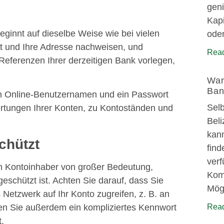
geni
Kapi
eginnt auf dieselbe Weise wie bei vielen
oder
ät und Ihre Adresse nachweisen, und
Read
ferenzen Ihrer derzeitigen Bank vorlegen,
War
Ban
nen Online-Benutzernamen und ein Passwort
Selb
ertungen Ihrer Konten, zu Kontoständen und
Beli
kann
chützt
find
ver
en Kontoinhaber von großer Bedeutung,
Komm
geschützt ist. Achten Sie darauf, dass Sie
Mögl
Netzwerk auf Ihr Konto zugreifen, z. B. an
en Sie außerdem ein kompliziertes Kennwort
Read
t.