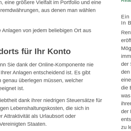
Read
 eine größere Vielfalt im Portfolio und eine
 Fremdwährungen, aus denen man wählen
Ein
In 
 Anlagen von jedem beliebigen Ort aus
Rent
erö
Mögl
dorts für Ihr Konto
imm
der 
wenn Sie dank der Online-Komponente nie
den
 Ihrer Anlagen entscheidend ist. Es gibt
eine
ch genau überlegen müssen, welcher
die
eignet ist.
was 
ebtheit dank ihrer niedrigen Steuersätze für
ihr
igen Lebenshaltungskosten, die sich in
der 
Attraktivität als Urlaubsort oder
ents
Vereinigten Staaten.
zu l