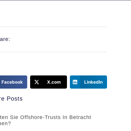
are:
Facebook
X.com
LinkedIn
e Posts
lten Sie Offshore-Trusts In Betracht
hen?