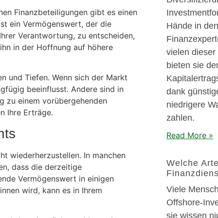
chen Finanzbeteiligungen gibt es einen
Investmentfo
ist ein Vermögenswert, der die
Hände in den
n Ihrer Verantwortung, zu entscheiden,
Finanzexpert
ihn in der Hoffnung auf höhere
vielen diese
bieten sie de
en und Tiefen. Wenn sich der Markt
Kapitalertra
fügig beeinflusst. Andere sind in
dank günstig
ng zu einem vorübergehenden
niedrigere W
n Ihre Erträge.
zahlen.
hts
Read More »
ht wiederherzustellen. In manchen
Welche Arte
en, dass die derzeitige
Finanzdiens
fende Vermögenswert in einigen
Viele Mensch
nnen wird, kann es in Ihrem
Offshore-Inv
sie wissen nic