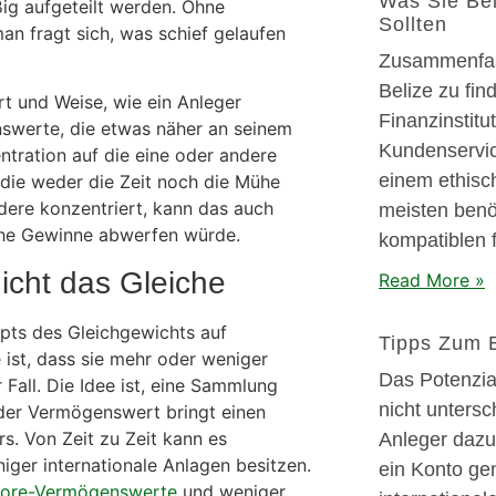
Was Sie Bei
ßig aufgeteilt werden. Ohne
Sollten
n fragt sich, was schief gelaufen
Zusammenfass
Belize zu fi
rt und Weise, wie ein Anleger
Finanzinstit
swerte, die etwas näher an seinem
Kundenservic
ntration auf die eine oder andere
einem ethisc
, die weder die Zeit noch die Mühe
dere konzentriert, kann das auch
meisten benö
iche Gewinne abwerfen würde.
kompatiblen 
icht das Gleiche
Read More »
pts des Gleichgewichts auf
Tipps Zum E
ist, dass sie mehr oder weniger
Das Potenzial
 Fall. Die Idee ist, eine Sammlung
nicht unters
der Vermögenswert bringt einen
. Von Zeit zu Zeit kann es
Anleger dazu
ger internationale Anlagen besitzen.
ein Konto ge
hore-Vermögenswerte
und weniger