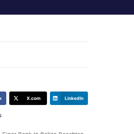
k
X.com
LinkedIn
s