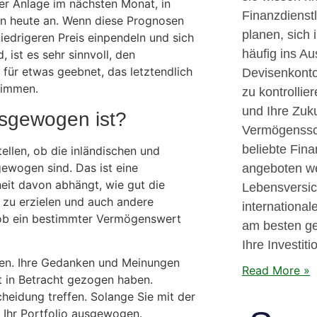
der Anlage im nächsten Monat, in
Finanzdienstl
n heute an. Wenn diese Prognosen
planen, sich
edrigeren Preis einpendeln und sich
häufig ins Au
 ist es sehr sinnvoll, den
für etwas geebnet, das letztendlich
Devisenkonto 
timmen.
zu kontrolli
und Ihre Zuku
usgewogen ist?
Vermögenssch
beliebte Fina
ellen, ob die inländischen und
gewogen sind. Das ist eine
angeboten we
eit davon abhängt, wie gut die
Lebensversi
 zu erzielen und auch andere
international
n, ob ein bestimmter Vermögenswert
am besten ge
Ihre Investiti
en. Ihre Gedanken und Meinungen
Read More »
t in Betracht gezogen haben.
cheidung treffen. Solange Sie mit der
 Ihr Portfolio ausgewogen.