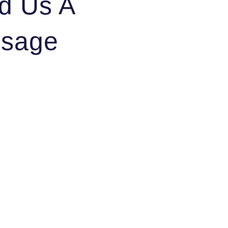
d Us A
sage