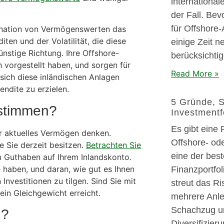
internationale
der Fall. Bev
für Offshore-
bination von Vermögenswerten das
iten und der Volatilität, die diese
einige Zeit 
ünstige Richtung. Ihre Offshore-
berücksichtig
 vorgestellt haben, und sorgen für
Read More »
sich diese inländischen Anlagen
ndite zu erzielen.
5 Gründe, S
estimmen?
Investment
Es gibt eine
r aktuelles Vermögen denken.
Offshore- ode
e Sie derzeit besitzen.
Betrachten Sie
eine der bes
Guthaben auf Ihrem Inlandskonto.
 haben, und daran, wie gut es Ihnen
Finanzportfol
 Investitionen zu tilgen. Sind Sie mit
streut das Ris
ein Gleichgewicht erreicht.
mehrere Anleg
Schachzug un
n?
Diversifizier